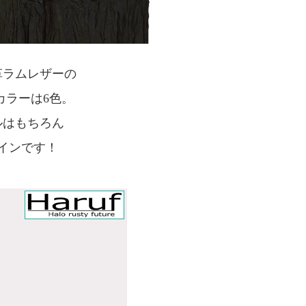
革ラムレザーの
カラーは6色。
ルはもちろん
ザインです！