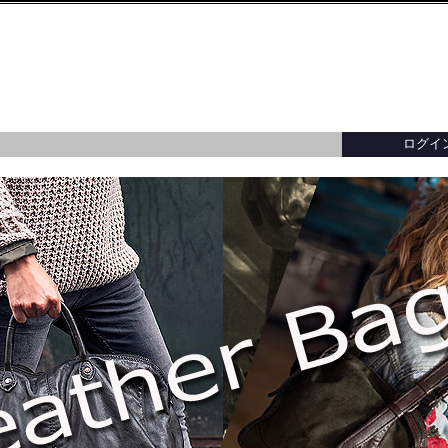
ログイ
ター／トップス
ー／トップス
ーバッグ
財布・小銭入れ・キーケース
バッグ・アクセサリー
バッグ・アクセサリー
イタリア製
カードケース・名
イタリア製
・ブレスレット
メガネ・パスポート・ブックカバー
イ
レディースアウター全てを見る
メンズアウター全てを見る
バッグ・アクセサリー全てを見る