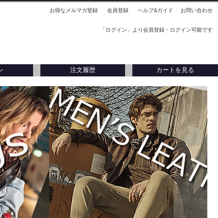
お得なメルマガ登録
会員登録
ヘルプ&ガイド
お問い合わせ
「ログイン」より会員登録・ログイン可能です
ン
注文履歴
カートを見る
刺入れ
アウトレット
アウトレット
タリア製