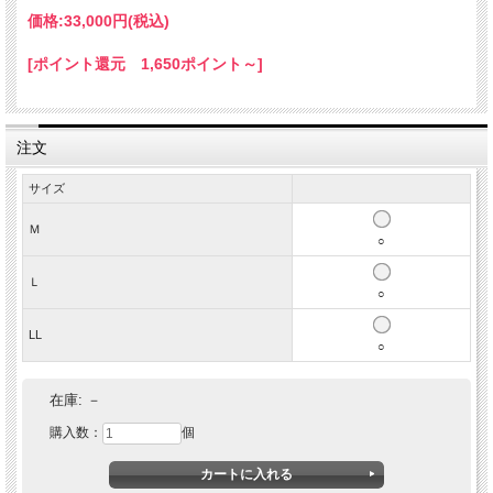
価格:
33,000円
(税込)
[ポイント還元 1,650ポイント～]
注文
サイズ
Ｍ
○
Ｌ
おしゃれなダークブラウンの本革ラムレザーシングルラ
○
イダースジャケットです。 ベーシックなシルエットでカ
LL
ジュアルはもちろんきれいめな装いにも合わせやすいデ
○
ザイン！ カラーは6色。
在庫:
－
購入数：
個