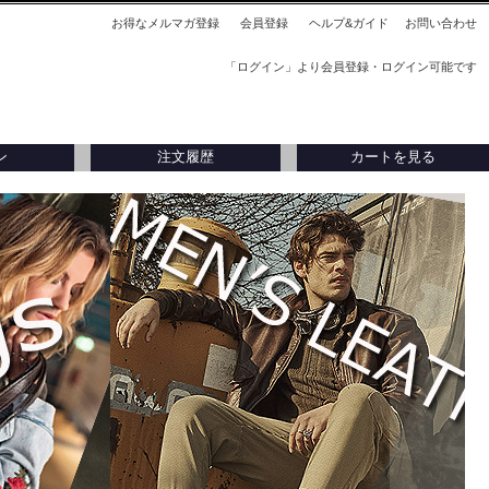
お得なメルマガ登録
会員登録
ヘルプ&ガイド
お問い合わせ
「ログイン」より会員登録・ログイン可能です
ン
注文履歴
カートを見る
刺入れ
アウトレット
アウトレット
タリア製