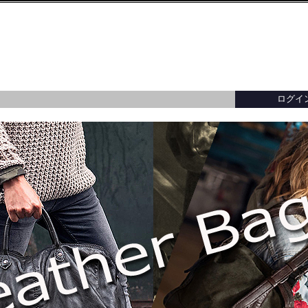
ログイ
ター／トップス
ー／トップス
ーバッグ
財布・小銭入れ・キーケース
バッグ・アクセサリー
バッグ・アクセサリー
イタリア製
カードケース・名
イタリア製
・ブレスレット
メガネ・パスポート・ブックカバー
イ
レディースアウター全てを見る
メンズアウター全てを見る
バッグ・アクセサリー全てを見る