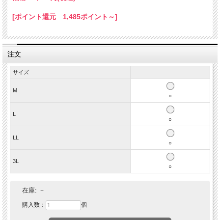
[ポイント還元 1,485ポイント～]
注文
サイズ
M
○
L
○
LL
○
3L
○
在庫:
－
購入数：
個