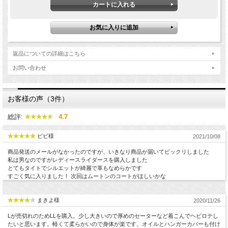
返品についての詳細はこちら
お問い合わせ
シンプルなノーカラーのレザーライダースジャケットは
4カラー！ 「軽く着やすく」が商品コンセプト・・・ ウ
お客様の声（3件）
オッシュ加工で少し革が縮んでいるので適度なストレッ
チ感があり、 着込むほどに体に馴染んで着心地が良くな
総評:
4.7
るのが特徴・・・
ビビ様
2021/10/08
商品発送のメールがなかったのですが、いきなり商品が届いてビックリしました
私は男なのですがレディースライダースを購入しました
とてもタイトでシルエットが綺麗で革もなめらかです
すごく気に入りました！ 次回はムートンのコートがほしいかな
まきよ様
2020/11/26
Lが売切れのためLLを購入。少し大きいので厚めのセーターなど着こんでヘビロテし
たいと思います。軽くて柔らかいので身体が楽です。オイルとハンガーカバーも付け