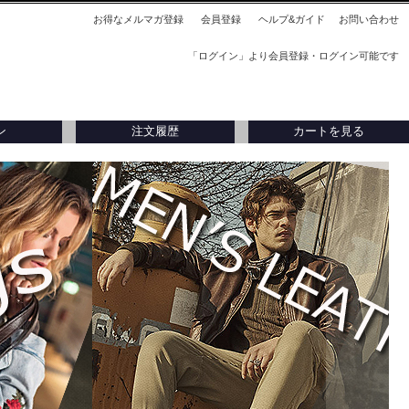
お得なメルマガ登録
会員登録
ヘルプ&ガイド
お問い合わせ
「ログイン」より会員登録・ログイン可能です
ン
注文履歴
カートを見る
刺入れ
アウトレット
アウトレット
タリア製