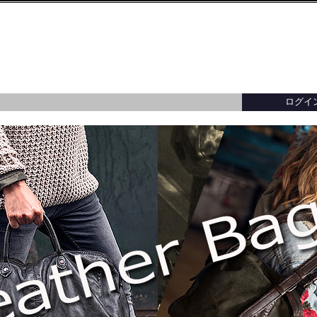
ログイ
ター／トップス
ー／トップス
ーバッグ
財布・小銭入れ・キーケース
バッグ・アクセサリー
バッグ・アクセサリー
イタリア製
カードケース・名
イタリア製
・ブレスレット
メガネ・パスポート・ブックカバー
イ
レディースアウター全てを見る
メンズアウター全てを見る
バッグ・アクセサリー全てを見る