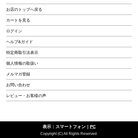
お店のトップへ戻る
カートを見る
ログイン
ヘルプ&ガイド
特定商取引法表示
個人情報の取扱い
メルマガ登録
お問い合わせ
レビュー・お客様の声
馬革のベジタブルタンニン革には独特の雰囲気があ
る・・・ 渋くマットに光るホースハイドの艶感がビン
テージ感を演出する・・・ ホースハイドのレザージャ
ケットはなぜか、男ごころをくすぐる・・・
表示：スマートフォン｜
PC
Copyright (C) All Rights Reserved.