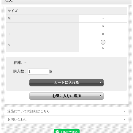
サイズ
M
×
L
×
LL
×
3L
○
おしゃれなUKタイプのホースハイド・シングルライダー
在庫:
－
スジャケット！ 渋い表情のブラックカラー、馬革ベジ
購入数：
個
タブルタンニンレザーを使用。着込むほどに艶が出て、
経年変化を楽しめる１着です。
返品についての詳細はこちら
お問い合わせ