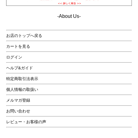
-About Us-
お店のトップへ戻る
座った時にシルエットを美しく見せるフロントダブルオ
カートを見る
ープンファスナーや手袋をしたまま使えるように配慮さ
れたボールチェーンスライダー、左袖のチケットポケッ
ログイン
トなど・・・おしゃれなデザインが魅力のライダースジ
ヘルプ&ガイド
ャケットです。
特定商取引法表示
個人情報の取扱い
メルマガ登録
お問い合わせ
レビュー・お客様の声