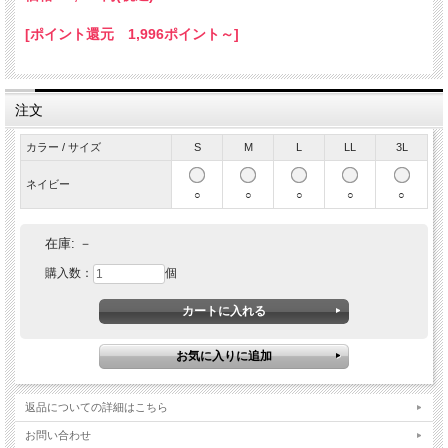
[ポイント還元 1,996ポイント～]
注文
カラー / サイズ
S
M
L
LL
3L
ネイビー
○
○
○
○
○
おしゃれなネイビーカラーが映える本革レザー ライダー
在庫:
－
スジャケット。 強度があるのにやわらかい高級素材、牛
購入数：
個
革グレインレザーのUKシングルライダースジャケットで
す。すっきりとしたかっこいいシルエットが特徴で着込
むほどに体に馴染み、自分だけの１着に育ちます。
返品についての詳細はこちら
お問い合わせ