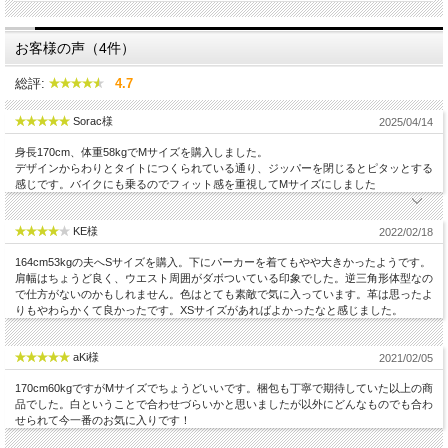
お客様の声（4件）
総評:
4.7
Sorac様
2025/04/14
身長170cm、体重58kgでMサイズを購入しました。
デザインからわりとタイトにつくられている通り、ジッパーを閉じるとピタッとする
感じです。バイクにも乗るのでフィット感を重視してMサイズにしました
KE様
2022/02/18
164cm53kgの夫へSサイズを購入。下にパーカーを着てもやや大きかったようです。
肩幅はちょうど良く、ウエスト周囲がダボついている印象でした。逆三角形体型なの
で仕方がないのかもしれません。色はとても素敵で気に入っています。革は思ったよ
りもやわらかくて良かったです。XSサイズがあればよかったなと感じました。
aKi様
2021/02/05
170cm60kgですがMサイズでちょうどいいです。梱包も丁寧で期待していた以上の商
品でした。白ということで合わせづらいかと思いましたが以外にどんなものでも合わ
男のアウターの定番スタイルのスタンドカラーライダー
せられて今一番のお気に入りです！
ス・・・ バイカーはもちろん、タウンユースにもスタ