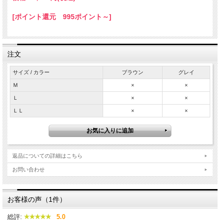
[ポイント還元 995ポイント～]
注文
サイズ / カラー
ブラウン
グレイ
Ｍ
×
×
Ｌ
×
×
定番のＭＡ-1をシルキーなタッチ感の柔らかいラムレザ
ＬＬ
×
×
ーで仕立てた極上の逸品。シンプルなのにラムレザージ
ャケット独特の光沢感が高級感を演出しています。
返品についての詳細はこちら
お問い合わせ
お客様の声（1件）
総評:
5.0