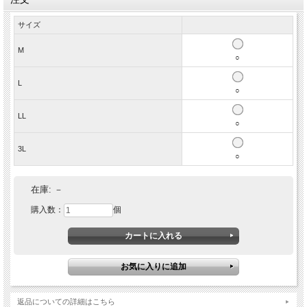
サイズ
M
○
L
ミリタリージャケットの定番N3Bがゴートレザー仕様で
○
登場。アメリカ空軍の寒冷地仕様であるフライトジャケ
LL
ットN3Bをなんと高級素材の本物レザー＆天然ダウンに
○
て完成させた逸品。防寒性に優れ機能性も満載のミリタ
3L
リー レザージャケット Type N3B本革・ゴートレザーの
○
柔らかさと耐久性を活かしたハルフレザーのN3Bレザー
ジャケットは着ていく程に深みが増していく優れ物。
在庫:
－
購入数：
個
返品についての詳細はこちら