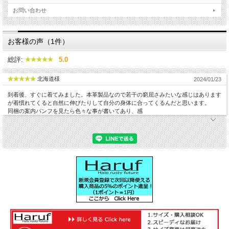
お問い合わせ
お客様の声（1件）
総評:
5.0
フードのトリミングはゴージャスで暖かな本物ラクーン
ファーを使用。 防寒性に優れているのはレザージャケッ
北海道様
2024/01/23
トとしてのマストポイント。 フード内部のボアが首元を
到着後、すぐに着てみました。本革製品なので若干の窮屈さみたいな感じはあります
カバーするので 寒い冬も安心して着こなせるレザーダウ
が着慣れてくると自然に伸びたりして自分の身体に合ってくるんだと思います。
ンジャケットN3B。
同梱の案内パンフを見たら色々な事が書いてあり、感