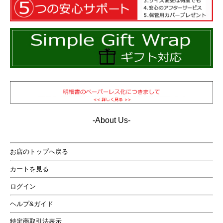
フロントにはフラップ付きのポケットとハンドウォーマ
ーを装備。天然ダウン混合率もダウン90%フェザー10%
の高品質なので寒い日も安心の快適レザー ダウンジャケ
ットです。
-About Us-
お店のトップへ戻る
カートを見る
ログイン
ヘルプ&ガイド
最強の防寒性を誇るレザーダウンジャケットのN3B。 フ
ロントの防風フラップが冷たい風をシャットアウト。 袖
特定商取引法表示