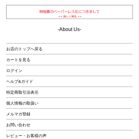
肩には肩章を装備。ライダースを意識したレザーダウン
ジャケット。フード・トリミングファーとも着脱可能。
3WAYの着こなしができるレザーダウンライダース。
-About Us-
お店のトップへ戻る
カートを見る
ログイン
ヘルプ&ガイド
特定商取引法表示
個人情報の取扱い
メルマガ登録
お問い合わせ
サイドにはギャザーとベルトでスリムスタイルに！ダウ
レビュー・お客様の声
ンジャケットにありがちな着ぶくれ感を排除。当然内ポ