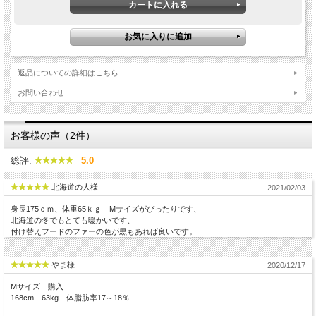
衿を開けて胸元のアクセサリーなどを見せる着こなしも
なくてはならないもの。ラムレザーの素材感が漂うフロ
ントスタイル。ファスナーをを一番上まで閉めてもぴっ
たり収まる衿は計算し尽されたパターンから出来上が
返品についての詳細はこちら
る。防寒もバッチリのレザーダウンジャケット。
お問い合わせ
【現在、ジップスライダーの形状がアップデート、ハル
お客様の声（2件）
フオリジナルのスライダーが装備されています。スライ
ダー形状は下方にあるモデル着用写真を参照くださ
総評:
5.0
い。】
北海道の人様
2021/02/03
身長175ｃｍ、体重65ｋｇ Mサイズがぴったりです、
北海道の冬でもとても暖かいです、
付け替えフードのファーの色が黒もあれば良いです。
やま様
2020/12/17
Mサイズ 購入
168cm 63kg 体脂肪率17～18％