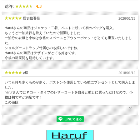
総評:
4.3
堀切信吾様
2026/01/23
Harufさんの商品はジャケット二着、ベストに続いて初のバッグを購入。
ちょうど一泊旅行を控えていたので新調しました。
一泊分の衣服と小物は余裕のスペースとアウターポケットがとても重宝いたしまし
た。
ショルダーストラップ付属なのも嬉しいですね。
Harufさんの商品はデザインがとても好きです。
今後の新展開を期待しています。
p様
2018/01/12
いつも持ち歩くものが多く、ボストンを使用している彼にプレゼントとして購入しま
した。
harufさんではＰコートタイプのレザーコートを自分と彼とに買っただけなので、小
物は初ですが満足です！
この値段