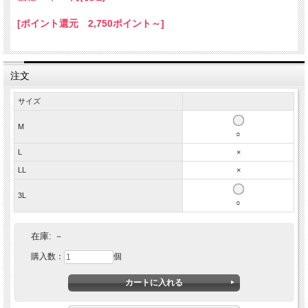
[ポイント還元 2,750ポイント～]
注文
サイズ
M
○
L
×
希少な馬革オイルレザーにウォッシュ＆ビンテージ加工
LL
×
を施した渋い仕上がりのダブルライダースジャケッ
ト！ 着込むほどに経年変化でかっこよくなる・・・
3L
○
在庫:
－
購入数：
個