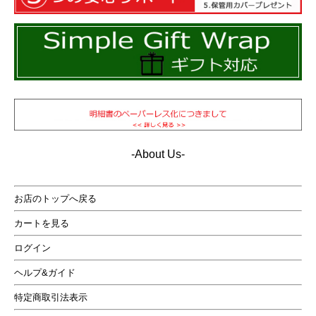
-About Us-
イタリアのレザーブランドの「D FOUR」は世界レベル
お店のトップへ戻る
の良質な本革の加工技術を誇るイタリア南部に属し、そ
カートを見る
の中でも半世紀近くの歴史を誇る工場で物作りを続けて
いるブランドです。
ログイン
他ではあまり目にする事の無いようなこのレザーの質感
ヘルプ&ガイド
は熟練されたイタリアの職人だから出来るエイジング加
特定商取引法表示
工なのです。