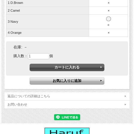
1 D.Brown
×
Harufブランド・オリジナル 本革レザーのボックスコイ
2 Camel
×
ンケース。
シンプルでおしゃれでかわいい大容量・小銭入れ。
3 Navy
○
4 Orange
×
在庫:
－
購入数：
個
返品についての詳細はこちら
お問い合わせ