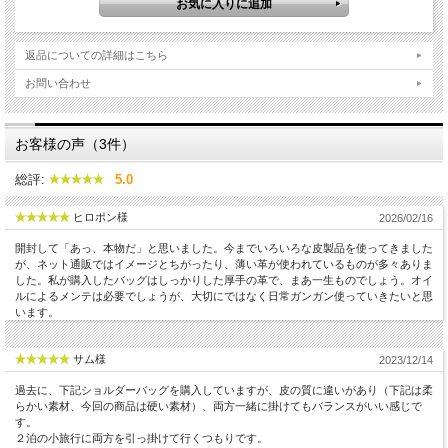
返品についての詳細はこちら
お問い合わせ
お客様の声（3件）
総評:
5.0
ヒロポン様
2026/02/16
開封して「あっ、本物だ」と思いました。今までいろいろな皮製品を使ってきました
が、ネット通販ではイメージとちがったり、薄い革が使われているものが多々ありま
した。私が購入したバッグはしっかりした厚手の革で、まあ一生ものでしょう。オイ
ルによるメンテは必要でしょうが、大切にではなく日常ガンガン使っていきたいと思
います。
サム様
2023/12/14
過去に、下記ショルダーバッグを購入していますが、皮の質に違いがあり（下記は柔
らかい素材、今回の商品は硬い素材）、両方一緒に掛けてもバランスがいい感じで
す。
２泊の小旅行に両方を引っ掛けて行くつもりです。