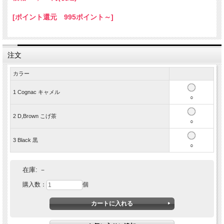
[ポイント還元 995ポイント～]
注文
カラー
1 Cognac キャメル
○
2 D,Brown こげ茶
シンプルなデザインの本革レザートートバッグです。取
○
り外しができるショルダーベルト付きなので、ショルダ
3 Black 黒
ーバッグ、斜めがけバッグと2wayに使えます。大きめで
○
大容量なので仕事鞄としても活躍します！
在庫:
－
購入数：
個