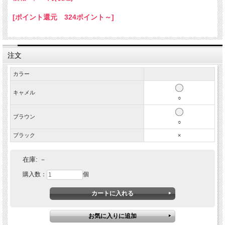
[ポイント還元 324ポイント～]
注文
カラー
キャメル
○
ブラウン
○
＜ 本革 ナチュラルレザー ウォレット ＞
ブラック
×
ビンテージ感あるナチュラルレザーを使用したマグネッ
トループレザーサイフ。ビンテージカラーが魅力な本革
在庫:
－
二つ折り長財布は使い込む程にレザー色が濃くなり、光
購入数：
個
沢が増し、ツヤツヤしてカッコよくなります。