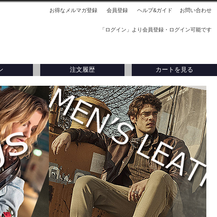
お得なメルマガ登録
会員登録
ヘルプ&ガイド
お問い合わせ
「ログイン」より会員登録・ログイン可能です
ン
注文履歴
カートを見る
刺入れ
アウトレット
アウトレット
タリア製