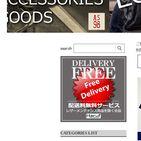
ご
削
CATEGORIES LIST