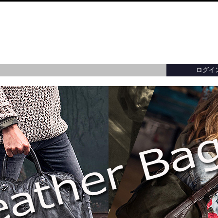
ログイ
ター／トップス
ー／トップス
ーバッグ
財布・小銭入れ・キーケース
バッグ・アクセサリー
バッグ・アクセサリー
イタリア製
カードケース・名
イタリア製
・ブレスレット
メガネ・パスポート・ブックカバー
イ
レディースアウター全てを見る
メンズアウター全てを見る
バッグ・アクセサリー全てを見る