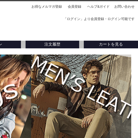
お得なメルマガ登録
会員登録
ヘルプ&ガイド
お問い合わせ
「ログイン」より会員登録・ログイン可能です
ン
注文履歴
カートを見る
刺入れ
アウトレット
アウトレット
タリア製