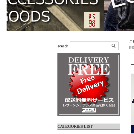
ご
削
CATEGORIES LIST