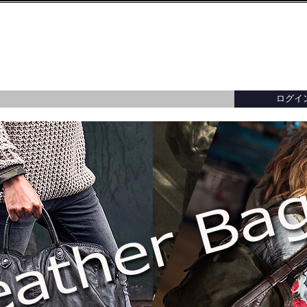
ログイ
ター／トップス
ー／トップス
ーバッグ
財布・小銭入れ・キーケース
バッグ・アクセサリー
バッグ・アクセサリー
イタリア製
カードケース・名
イタリア製
・ブレスレット
メガネ・パスポート・ブックカバー
イ
レディースアウター全てを見る
メンズアウター全てを見る
バッグ・アクセサリー全てを見る