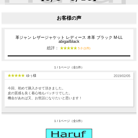
お客様の声
革ジャン レザージャケット レディース 本革 ブラック M-LL
abigailblack
総評：
5.0 (1件)
1 / 1ページ（全1件）
ゆぅ様
2019/02/05
今回、初めて購入させて頂きました。
皮の質感も良く着心地もバッチリでした。
機会があれば又、お世話になりたいと思います！
1 / 1ページ（全1件）