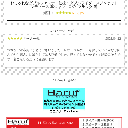
おしゃれなダブルファスナー仕様！ダブルライダースジャケット
レディース 革ジャン FOXY ブラック 黒
総評：
5.0 (1件)
1 / 1ページ（全1件）
Busybee様
2025/04/12
迅速なご対応ありがとうございました。レザージャケットを探していてかなり悩
んでから購入。結論としては大正解でした。軽くてしなやかですぐ馴染みそうで
す。着こなせるように頑張ります。
1 / 1ページ（全1件）