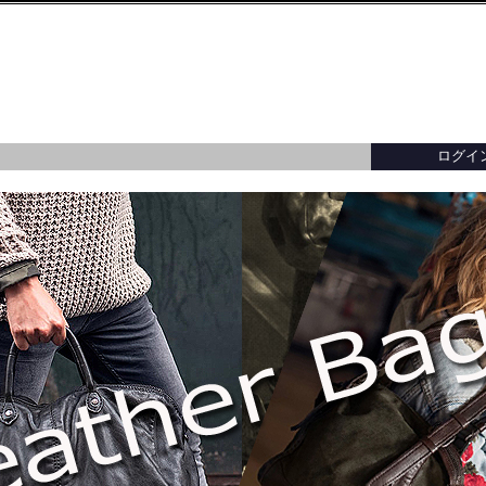
ログイ
ター／トップス
ー／トップス
ーバッグ
財布・小銭入れ・キーケース
バッグ・アクセサリー
バッグ・アクセサリー
イタリア製
カードケース・名
イタリア製
・ブレスレット
メガネ・パスポート・ブックカバー
イ
レディースアウター全てを見る
メンズアウター全てを見る
バッグ・アクセサリー全てを見る