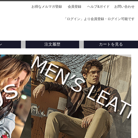
お得なメルマガ登録
会員登録
ヘルプ&ガイド
お問い合わせ
「ログイン」より会員登録・ログイン可能です
ン
注文履歴
カートを見る
刺入れ
アウトレット
アウトレット
タリア製