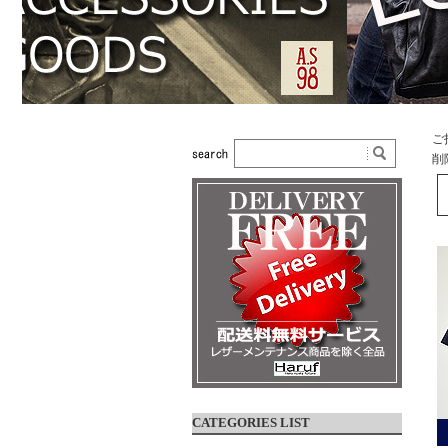
ご
削
CATEGORIES LIST